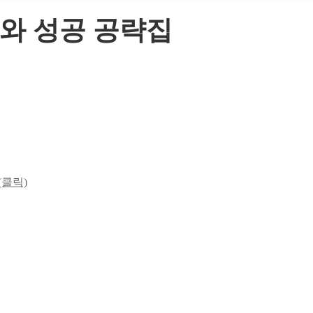
부와 성공 공략집
(클릭)