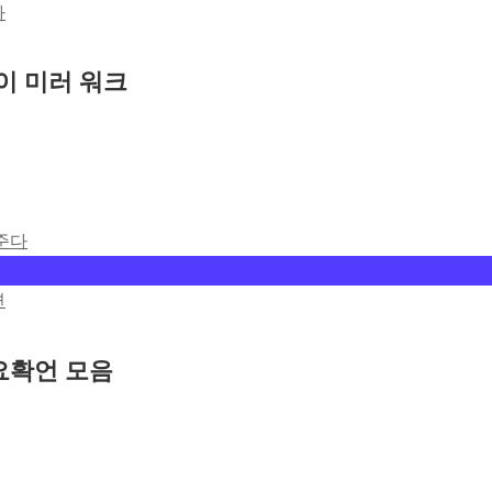
다
이 미러 워크
 준다
면
요확언 모음