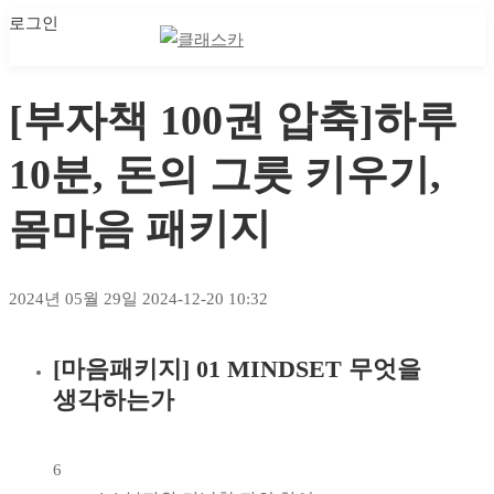
로그인
마이 클래스
마이 클래스
[부자책 100권 압축]하루
10분, 돈의 그릇 키우기,
몸마음 패키지
2024년 05월 29일
2024-12-20 10:32
[마음패키지] 01 MINDSET 무엇을
[부자책
생각하는가
100권
압축]
6