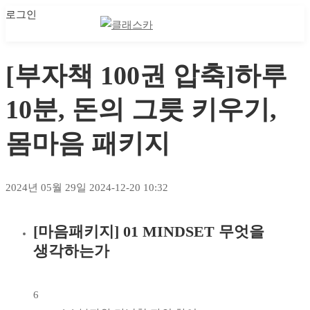
로그인
마이 클래스
마이 클래스
[부자책 100권 압축]하루
10분, 돈의 그릇 키우기,
몸마음 패키지
2024년 05월 29일
2024-12-20 10:32
[마음패키지] 01 MINDSET 무엇을
[부자책
생각하는가
100권
압축]
6