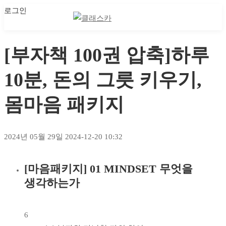
로그인
마이 클래스
마이 클래스
[부자책 100권 압축]하루
10분, 돈의 그릇 키우기,
몸마음 패키지
2024년 05월 29일
2024-12-20 10:32
[마음패키지] 01 MINDSET 무엇을
[부자책
생각하는가
100권
압축]
6