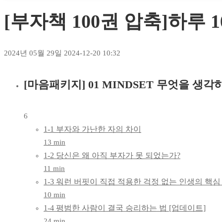
[부자책 100권 압축]하루 
2024년 05월 29일
2024-12-20 10:32
[마음패키지] 01 MINDSET 무엇을 생
[부자책
100권
6
압축]
1-1 부자와 가난한 자의 차이
13 min
하루
1-2 당신은 왜 아직 부자가 못 되었는가?
11 min
10분,
1-3 워런 버핏이 직접 적용한 걱정 없는 인생의 핵심
돈의
10 min
1-4 평범한 사람이 결국 승리하는 법 [업데이트]
그릇
24 min