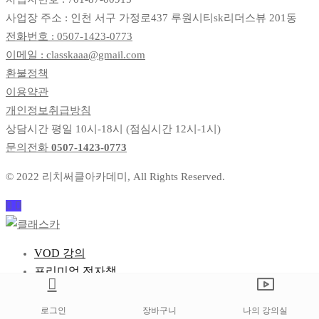
사업장 주소 : 인천 서구 가정로437 루원시티sk리더스뷰 201동
전화번호 : 0507-1423-0773
이메일 : classkaaa@gmail.com
환불정책
이용약관
개인정보취급방침
상담시간 평일 10시-18시 (점심시간 12시-1시)
문의전화
0507-1423-0773
© 2022 리치써클아카데미, All Rights Reserved.
VOD 강의
프리미엄 전자책
수강 후기
굿즈 스토어
로그인
장바구니
나의 강의실