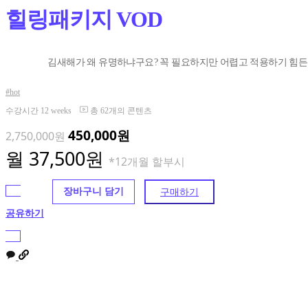
힐링패키지 VOD
김새해가 왜 유명하냐구요? 꼭 필요하지만 어렵고 적용하기 힘든 내용을 삶
hot
수강시간
12 weeks
총
62개의 콘텐츠
450,000원
2,750,000원
월 37,500원
*12개월
할부시
장바구니 담기
구매하기
공유하기